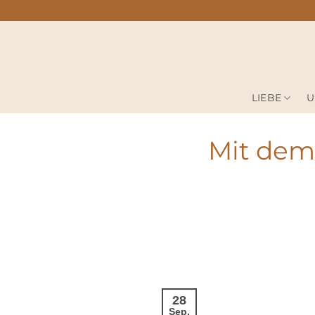
Zum
Inhalt
springen
LIEBE
U
Mit dem 
28
Sep.