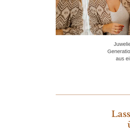
Juweli
Generatio
aus e
Lass