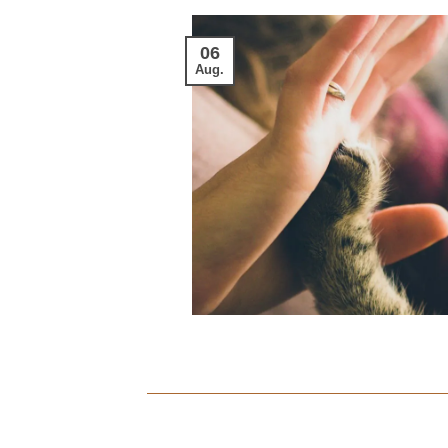
06
Aug.
ruse zu dem, was es
e. Wir helfen Dir
ks für Deinen
em neuen
en, die Euch den
 [...]