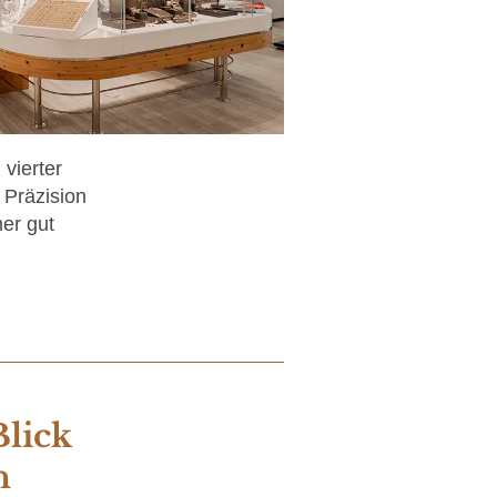
vierter
 Präzision
er gut
Blick
n