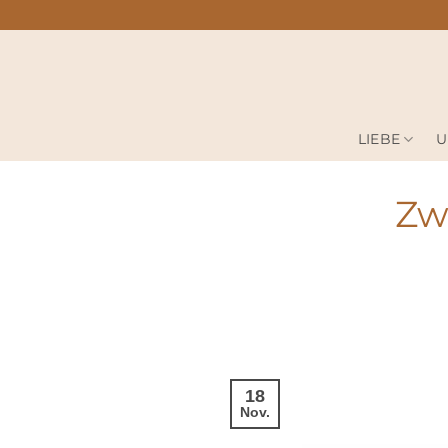
Zum
Inhalt
springen
LIEBE
U
Zw
18
Nov.