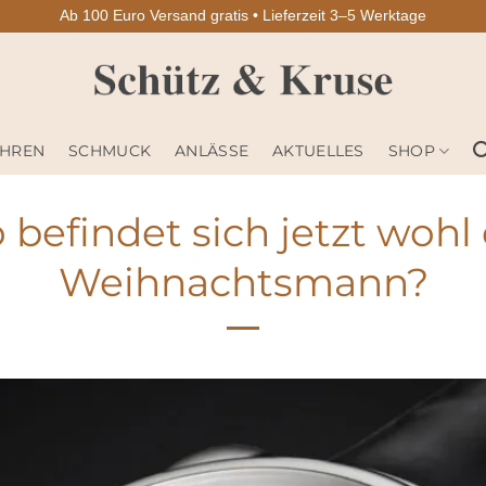
Ab 100 Euro Versand gratis • Lieferzeit 3–5 Werktage
HREN
SCHMUCK
ANLÄSSE
AKTUELLES
SHOP
befindet sich jetzt wohl
Weihnachtsmann?