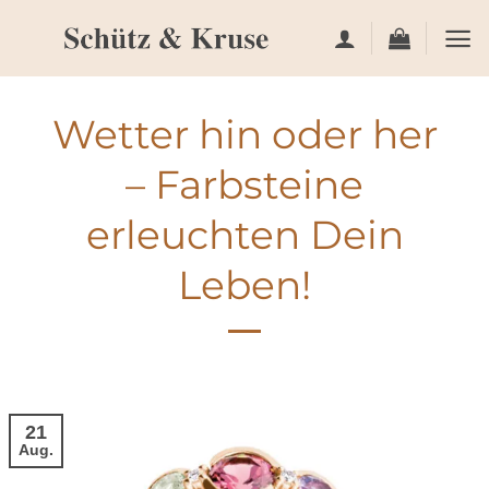
Zum
Inhalt
springen
Wetter hin oder her
– Farbsteine
erleuchten Dein
Leben!
21
Aug.