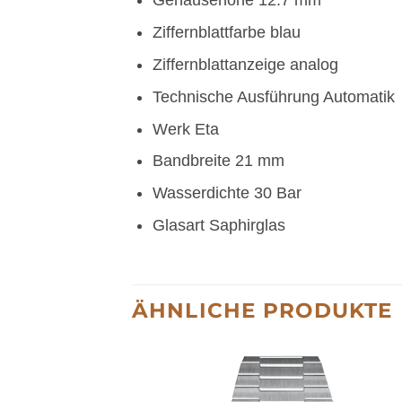
Gehäusehöhe
12.7 mm
Ziffernblattfarbe
blau
Ziffernblattanzeige
analog
Technische Ausführung
Automatik
Werk
Eta
Bandbreite
21 mm
Wasserdichte
30 Bar
Glasart
Saphirglas
ÄHNLICHE PRODUKTE