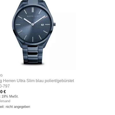
NG
g Herren Ultra Slim blau poliert/gebürstet
0-797
00
€
lt 19% MwSt.
ersand
zeit: nicht angegeben