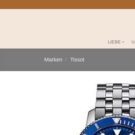
Zum
Inhalt
springen
LIEBE
U
Marken
/
Tissot