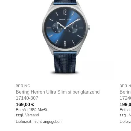
BERING
BERI
Bering Herren Ultra Slim silber glänzend
Berin
17140-307
1724
169,00
€
199,
Enthält 19% MwSt.
Enthä
zzgl.
Versand
zzgl.
V
Lieferzeit: nicht angegeben
Liefer