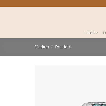
Zum
Inhalt
springen
LIEBE
U
Marken
/
Pandora