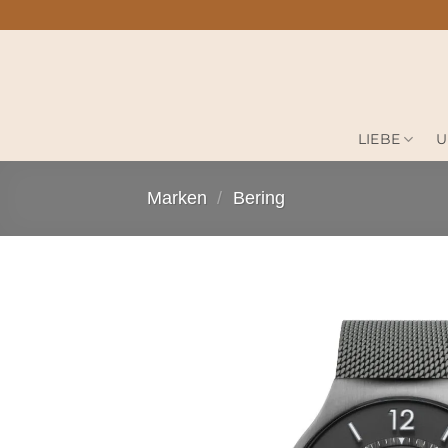
Zum
Inhalt
springen
LIEBE
U
Marken
/
Bering