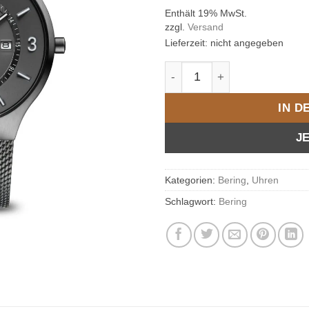
Enthält 19% MwSt.
zzgl.
Versand
Lieferzeit: nicht angegeben
Bering Herren Solar | dunk
IN 
J
Kategorien:
Bering
,
Uhren
Schlagwort:
Bering