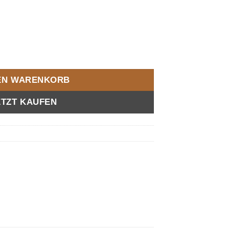
el grau gebürstet | 14441-377 Menge
DEN WARENKORB
ETZT KAUFEN