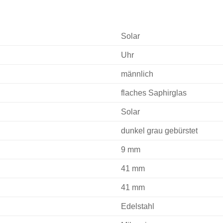
Solar
Uhr
männlich
flaches Saphirglas
Solar
dunkel grau gebürstet
9 mm
41 mm
41 mm
Edelstahl