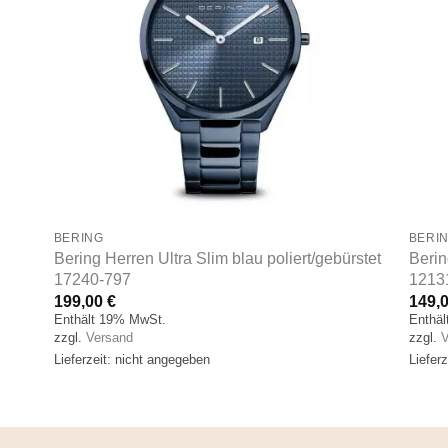
BERING
BERI
Bering Herren Ultra Slim blau poliert/gebürstet
Berin
17240-797
1213
199,00
€
149,
Enthält 19% MwSt.
Enthä
zzgl.
Versand
zzgl.
V
Lieferzeit: nicht angegeben
Liefer