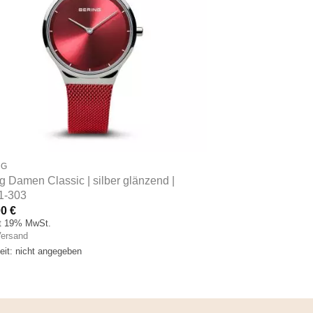
NG
g Damen Classic | silber glänzend |
1-303
00
€
lt 19% MwSt.
ersand
zeit: nicht angegeben