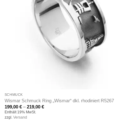
SCHMUCK
Wismar Schmuck Ring „Wismar“ dkl. rhodiniert R5267
Preisspanne:
199,00
€
–
219,00
€
199,00 €
Enthält 19% MwSt.
bis
zzgl.
Versand
219,00 €