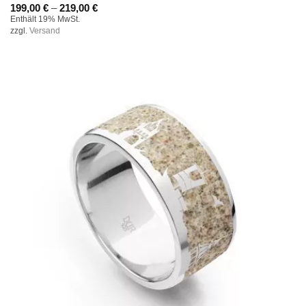
Preisspanne:
199,00
€
–
219,00
€
199,00 €
Enthält 19% MwSt.
bis
zzgl.
Versand
219,00 €