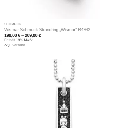
SCHMUCK
Wismar Schmuck Strandring „Wismar“ R4942
Preisspanne:
199,00
€
–
209,00
€
199,00 €
Enthält 19% MwSt.
bis
zzgl.
Versand
209,00 €