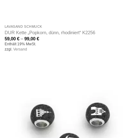
LAVASAND SCHMUCK
DUR Kette „Popkorn, dünn, rhodiniert“ K2256
Preisspanne:
59,00
€
–
99,00
€
59,00 €
Enthält 19% MwSt.
bis
zzgl.
Versand
99,00 €